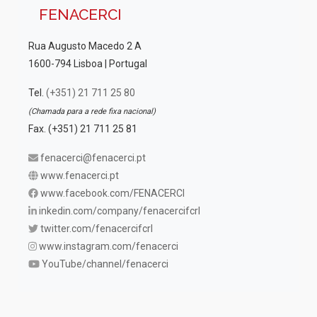
FENACERCI
Rua Augusto Macedo 2 A
1600-794 Lisboa | Portugal
Tel.
(+351) 21 711 25 80
(Chamada para a rede fixa nacional)
Fax. (+351) 21 711 25 81
fenacerci@fenacerci.pt
www.fenacerci.pt
www.facebook.com/FENACERCI
inkedin.com/company/fenacercifcrl
twitter.com/fenacercifcrl
www.instagram.com/fenacerci
YouTube/channel/fenacerci