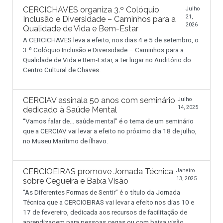
CERCICHAVES organiza 3.º Colóquio
Julho
21,
Inclusão e Diversidade – Caminhos para a
2026
Qualidade de Vida e Bem-Estar
A CERCICHAVES leva a efeito, nos dias 4 e 5 de setembro, o
3.º Colóquio Inclusão e Diversidade – Caminhos para a
Qualidade de Vida e Bem-Estar, a ter lugar no Auditório do
Centro Cultural de Chaves.
CERCIAV assinala 50 anos com seminário
Julho
14, 2025
dedicado à Saúde Mental
“Vamos falar de… saúde mental” é o tema de um seminário
que a CERCIAV vai levar a efeito no próximo dia 18 de julho,
no Museu Marítimo de Ílhavo.
CERCIOEIRAS promove Jornada Técnica
Janeiro
13, 2025
sobre Cegueira e Baixa Visão
“As Diferentes Formas de Sentir” é o título da Jornada
Técnica que a CERCIOEIRAS vai levar a efeito nos dias 10 e
17 de fevereiro, dedicada aos recursos de facilitação de
aprendizagem para pessoas cegas ou com baixa visão.