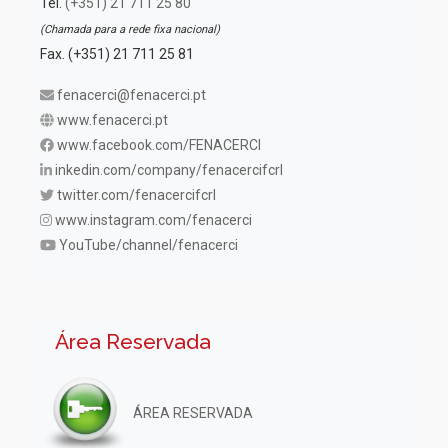
Tel.
(+351) 21 711 25 80
(Chamada para a rede fixa nacional)
Fax. (+351) 21 711 25 81
fenacerci@fenacerci.pt
www.fenacerci.pt
www.facebook.com/FENACERCI
inkedin.com/company/fenacercifcrl
twitter.com/fenacercifcrl
www.instagram.com/fenacerci
YouTube/channel/fenacerci
Área Reservada
ÁREA RESERVADA