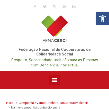
Skip to main content
Op
Federação Nacional de Cooperativas de
Solidariedade Social
Respeito, Solidariedade, Inclusão para as Pessoas
com Deficiência Intelectual
Início
Campanha #VamosGanharALutaContraAviolência
banner-campanha-contra-violencia