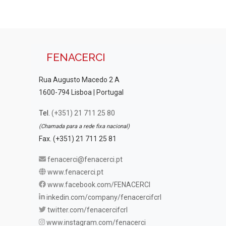
FENACERCI
Rua Augusto Macedo 2 A
1600-794 Lisboa | Portugal
Tel.
(+351) 21 711 25 80
(Chamada para a rede fixa nacional)
Fax. (+351) 21 711 25 81
fenacerci@fenacerci.pt
www.fenacerci.pt
www.facebook.com/FENACERCI
inkedin.com/company/fenacercifcrl
twitter.com/fenacercifcrl
www.instagram.com/fenacerci