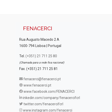
FENACERCI
Rua Augusto Macedo 2 A
1600-794 Lisboa | Portugal
Tel.
(+351) 21 711 25 80
(Chamada para a rede fixa nacional)
Fax. (+351) 21 711 25 81
fenacerci@fenacerci.pt
www.fenacerci.pt
www.facebook.com/FENACERCI
inkedin.com/company/fenacercifcrl
twitter.com/fenacercifcrl
www.instagram.com/fenacerci