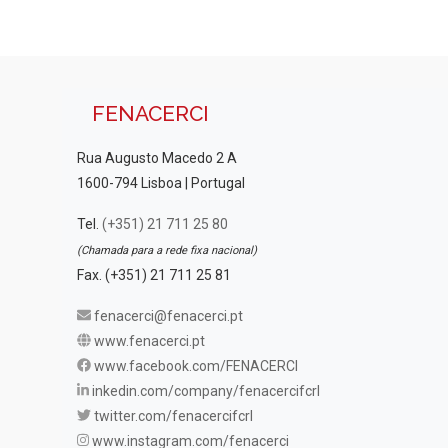
FENACERCI
Rua Augusto Macedo 2 A
1600-794 Lisboa | Portugal
Tel.
(+351) 21 711 25 80
(Chamada para a rede fixa nacional)
Fax. (+351) 21 711 25 81
fenacerci@fenacerci.pt
www.fenacerci.pt
www.facebook.com/FENACERCI
inkedin.com/company/fenacercifcrl
twitter.com/fenacercifcrl
www.instagram.com/fenacerci