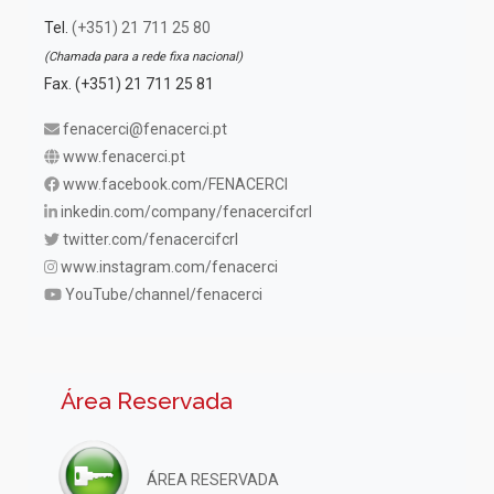
Tel.
(+351) 21 711 25 80
(Chamada para a rede fixa nacional)
Fax. (+351) 21 711 25 81
fenacerci@fenacerci.pt
www.fenacerci.pt
www.facebook.com/FENACERCI
inkedin.com/company/fenacercifcrl
twitter.com/fenacercifcrl
www.instagram.com/fenacerci
YouTube/channel/fenacerci
Área Reservada
ÁREA RESERVADA