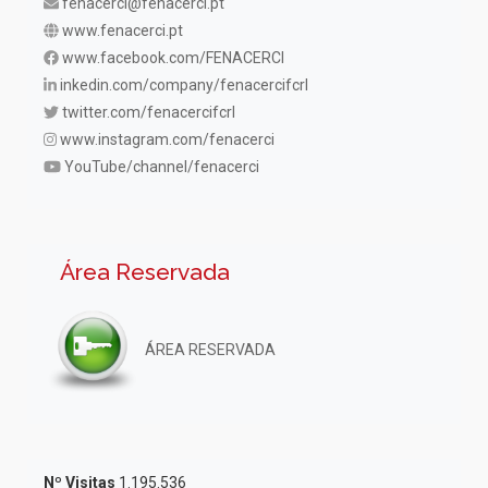
fenacerci@fenacerci.pt
www.fenacerci.pt
www.facebook.com/FENACERCI
inkedin.com/company/fenacercifcrl
twitter.com/fenacercifcrl
www.instagram.com/fenacerci
YouTube/channel/fenacerci
Área Reservada
ÁREA RESERVADA
Nº Visitas
1.195.536