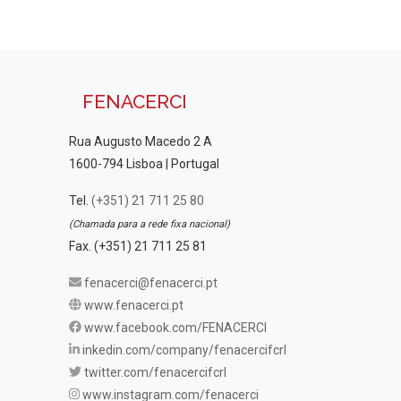
FENACERCI
Rua Augusto Macedo 2 A
1600-794 Lisboa | Portugal
Tel.
(+351) 21 711 25 80
(Chamada para a rede fixa nacional)
Fax. (+351) 21 711 25 81
fenacerci@fenacerci.pt
www.fenacerci.pt
www.facebook.com/FENACERCI
inkedin.com/company/fenacercifcrl
twitter.com/fenacercifcrl
www.instagram.com/fenacerci