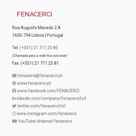
FENACERCI
Rua Augusto Macedo 2 A
1600-794 Lisboa | Portugal
Tel.
(+351) 21 711 25 80
(Chamada para a rede fixa nacional)
Fax. (+351) 21 711 25 81
fenacerci@fenacerci.pt
www.fenacerci.pt
www.facebook.com/FENACERCI
inkedin.com/company/fenacercifcrl
twitter.com/fenacercifcrl
www.instagram.com/fenacerci
YouTube/channel/fenacerci