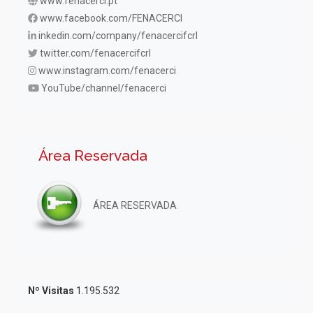
www.fenacerci.pt
www.facebook.com/FENACERCI
inkedin.com/company/fenacercifcrl
twitter.com/fenacercifcrl
www.instagram.com/fenacerci
YouTube/channel/fenacerci
Área Reservada
ÁREA RESERVADA
Nº Visitas
1.195.532