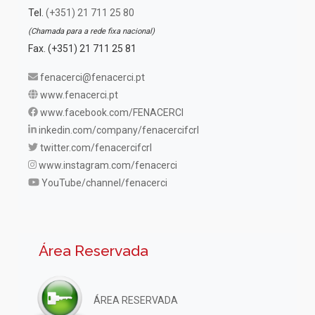
Tel.
(+351) 21 711 25 80
(Chamada para a rede fixa nacional)
Fax. (+351) 21 711 25 81
fenacerci@fenacerci.pt
www.fenacerci.pt
www.facebook.com/FENACERCI
inkedin.com/company/fenacercifcrl
twitter.com/fenacercifcrl
www.instagram.com/fenacerci
YouTube/channel/fenacerci
Área Reservada
ÁREA RESERVADA