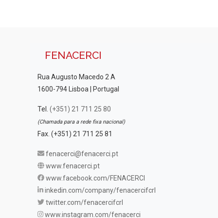
FENACERCI
Rua Augusto Macedo 2 A
1600-794 Lisboa | Portugal
Tel.
(+351) 21 711 25 80
(Chamada para a rede fixa nacional)
Fax. (+351) 21 711 25 81
fenacerci@fenacerci.pt
www.fenacerci.pt
www.facebook.com/FENACERCI
inkedin.com/company/fenacercifcrl
twitter.com/fenacercifcrl
www.instagram.com/fenacerci