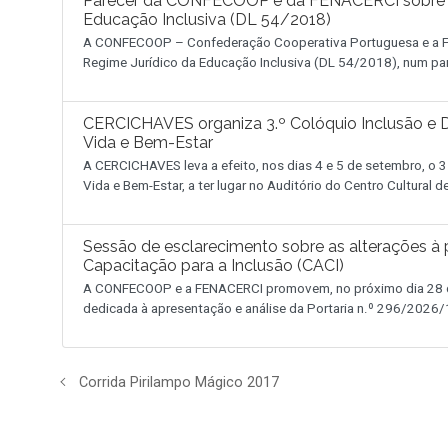
Parecer da CONFECOOP e da FENACERCI sobre a 
Educação Inclusiva (DL 54/2018)
A CONFECOOP – Confederação Cooperativa Portuguesa e a FE
Regime Jurídico da Educação Inclusiva (DL 54/2018), num pa
CERCICHAVES organiza 3.º Colóquio Inclusão e D
Vida e Bem-Estar
A CERCICHAVES leva a efeito, nos dias 4 e 5 de setembro, o 3
Vida e Bem-Estar, a ter lugar no Auditório do Centro Cultural 
Sessão de esclarecimento sobre as alterações à p
Capacitação para a Inclusão (CACI)
A CONFECOOP e a FENACERCI promovem, no próximo dia 28 de
dedicada à apresentação e análise da Portaria n.º 296/2026/1
Corrida Pirilampo Mágico 2017