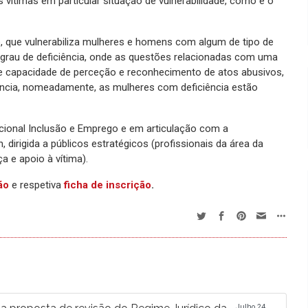
vítimas em particular situação de vulnerabilidade, como é o
do, que vulnerabiliza mulheres e homens com algum de tipo de
e grau de deficiência, onde as questões relacionadas com uma
 e capacidade de perceção e reconhecimento de atos abusivos,
ência, nomeadamente, as mulheres com deficiência estão
ional Inclusão e Emprego e em articulação com a
irigida a públicos estratégicos (profissionais da área da
ça e apoio à vítima).
ão
e respetiva
ficha de inscrição
.
Julho 24,