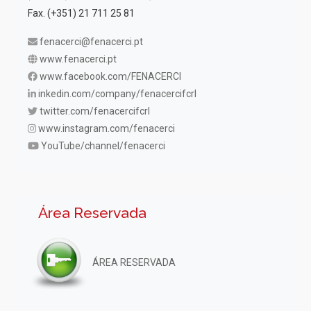
Fax. (+351) 21 711 25 81
fenacerci@fenacerci.pt
www.fenacerci.pt
www.facebook.com/FENACERCI
inkedin.com/company/fenacercifcrl
twitter.com/fenacercifcrl
www.instagram.com/fenacerci
YouTube/channel/fenacerci
Área Reservada
ÁREA RESERVADA