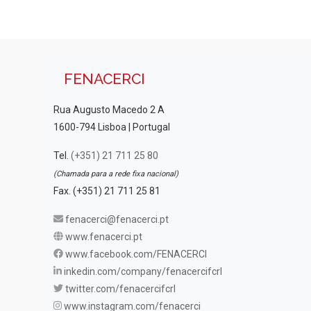
FENACERCI
Rua Augusto Macedo 2 A
1600-794 Lisboa | Portugal
Tel.
(+351) 21 711 25 80
(Chamada para a rede fixa nacional)
Fax. (+351) 21 711 25 81
fenacerci@fenacerci.pt
www.fenacerci.pt
www.facebook.com/FENACERCI
inkedin.com/company/fenacercifcrl
twitter.com/fenacercifcrl
www.instagram.com/fenacerci