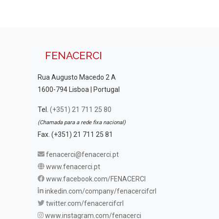
FENACERCI
Rua Augusto Macedo 2 A
1600-794 Lisboa | Portugal
Tel.
(+351) 21 711 25 80
(Chamada para a rede fixa nacional)
Fax. (+351) 21 711 25 81
fenacerci@fenacerci.pt
www.fenacerci.pt
www.facebook.com/FENACERCI
inkedin.com/company/fenacercifcrl
twitter.com/fenacercifcrl
www.instagram.com/fenacerci