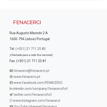
FENACERCI
Rua Augusto Macedo 2 A
1600-794 Lisboa | Portugal
Tel.
(+351) 21 711 25 80
(Chamada para a rede fixa nacional)
Fax. (+351) 21 711 25 81
fenacerci@fenacerci.pt
www.fenacerci.pt
www.facebook.com/FENACERCI
inkedin.com/company/fenacercifcrl
twitter.com/fenacercifcrl
www.instagram.com/fenacerci
YouTube/channel/fenacerci