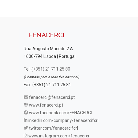
FENACERCI
Rua Augusto Macedo 2 A
1600-794 Lisboa | Portugal
Tel.
(+351) 21 711 25 80
(Chamada para a rede fixa nacional)
Fax. (+351) 21 711 25 81
fenacerci@fenacerci.pt
www.fenacerci.pt
www.facebook.com/FENACERCI
inkedin.com/company/fenacercifcrl
twitter.com/fenacercifcrl
www.instagram.com/fenacerci