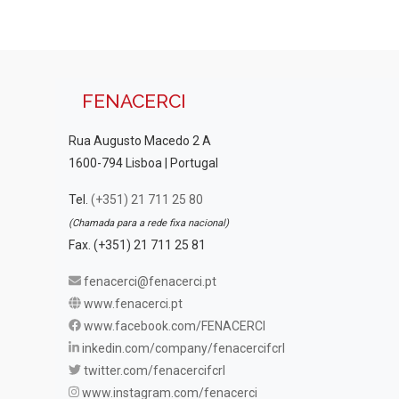
FENACERCI
Rua Augusto Macedo 2 A
1600-794 Lisboa | Portugal
Tel.
(+351) 21 711 25 80
(Chamada para a rede fixa nacional)
Fax. (+351) 21 711 25 81
fenacerci@fenacerci.pt
www.fenacerci.pt
www.facebook.com/FENACERCI
inkedin.com/company/fenacercifcrl
twitter.com/fenacercifcrl
www.instagram.com/fenacerci