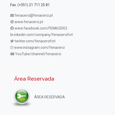
Fax. (+351) 21 711 25 81
fenacerci@fenacerci.pt
www.fenacerci.pt
www.facebook.com/FENACERCI
inkedin.com/company/fenacercifcrl
twitter.com/fenacercifcrl
www.instagram.com/fenacerci
YouTube/channel/fenacerci
Área Reservada
ÁREA RESERVADA