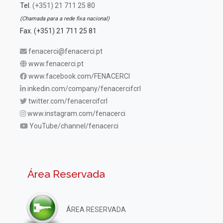
Tel.
(+351) 21 711 25 80
(Chamada para a rede fixa nacional)
Fax. (+351) 21 711 25 81
fenacerci@fenacerci.pt
www.fenacerci.pt
www.facebook.com/FENACERCI
inkedin.com/company/fenacercifcrl
twitter.com/fenacercifcrl
www.instagram.com/fenacerci
YouTube/channel/fenacerci
Área Reservada
ÁREA RESERVADA