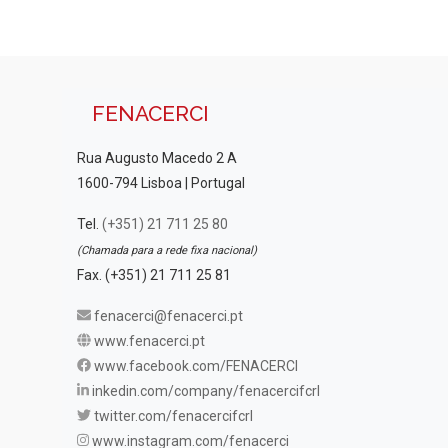
FENACERCI
Rua Augusto Macedo 2 A
1600-794 Lisboa | Portugal
Tel.
(+351) 21 711 25 80
(Chamada para a rede fixa nacional)
Fax. (+351) 21 711 25 81
fenacerci@fenacerci.pt
www.fenacerci.pt
www.facebook.com/FENACERCI
inkedin.com/company/fenacercifcrl
twitter.com/fenacercifcrl
www.instagram.com/fenacerci