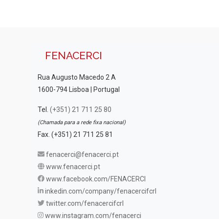
FENACERCI
Rua Augusto Macedo 2 A
1600-794 Lisboa | Portugal
Tel.
(+351) 21 711 25 80
(Chamada para a rede fixa nacional)
Fax. (+351) 21 711 25 81
fenacerci@fenacerci.pt
www.fenacerci.pt
www.facebook.com/FENACERCI
inkedin.com/company/fenacercifcrl
twitter.com/fenacercifcrl
www.instagram.com/fenacerci