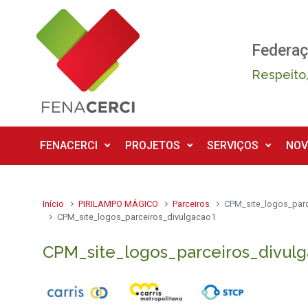
Skip to main content
Federaç
Respeito,
FENACERCI
PROJETOS
SERVIÇOS
NOV
Início
PIRILAMPO MÁGICO
Parceiros
CPM_site_logos_par
CPM_site_logos_parceiros_divulgacao1
CPM_site_logos_parceiros_divul