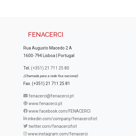
FENACERCI
Rua Augusto Macedo 2 A
1600-794 Lisboa | Portugal
Tel.
(+351) 21 711 25 80
(Chamada para a rede fixa nacional)
Fax. (+351) 21 711 25 81
fenacerci@fenacerci.pt
www.fenacerci.pt
www.facebook.com/FENACERCI
inkedin.com/company/fenacercifcrl
twitter.com/fenacercifcrl
www.instagram.com/fenacerci