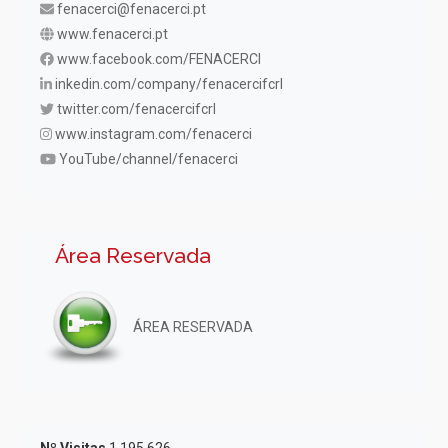
fenacerci@fenacerci.pt
www.fenacerci.pt
www.facebook.com/FENACERCI
inkedin.com/company/fenacercifcrl
twitter.com/fenacercifcrl
www.instagram.com/fenacerci
YouTube/channel/fenacerci
Área Reservada
ÁREA RESERVADA