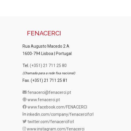
FENACERCI
Rua Augusto Macedo 2 A
1600-794 Lisboa | Portugal
Tel.
(+351) 21 711 25 80
(Chamada para a rede fixa nacional)
Fax. (+351) 21 711 25 81
fenacerci@fenacerci.pt
www.fenacerci.pt
www.facebook.com/FENACERCI
inkedin.com/company/fenacercifcrl
twitter.com/fenacercifcrl
www.instagram.com/fenacerci