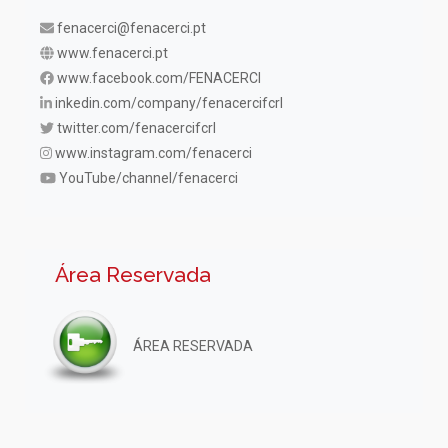
fenacerci@fenacerci.pt
www.fenacerci.pt
www.facebook.com/FENACERCI
inkedin.com/company/fenacercifcrl
twitter.com/fenacercifcrl
www.instagram.com/fenacerci
YouTube/channel/fenacerci
Área Reservada
ÁREA RESERVADA