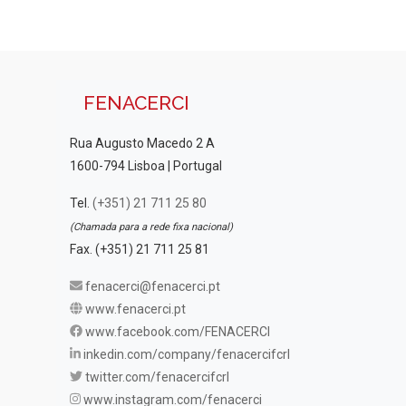
FENACERCI
Rua Augusto Macedo 2 A
1600-794 Lisboa | Portugal
Tel.
(+351) 21 711 25 80
(Chamada para a rede fixa nacional)
Fax. (+351) 21 711 25 81
fenacerci@fenacerci.pt
www.fenacerci.pt
www.facebook.com/FENACERCI
inkedin.com/company/fenacercifcrl
twitter.com/fenacercifcrl
www.instagram.com/fenacerci