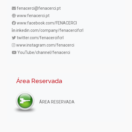
fenacerci@fenacerci.pt
www.fenacerci.pt
www.facebook.com/FENACERCI
inkedin.com/company/fenacercifcrl
twitter.com/fenacercifcrl
www.instagram.com/fenacerci
YouTube/channel/fenacerci
Área Reservada
ÁREA RESERVADA