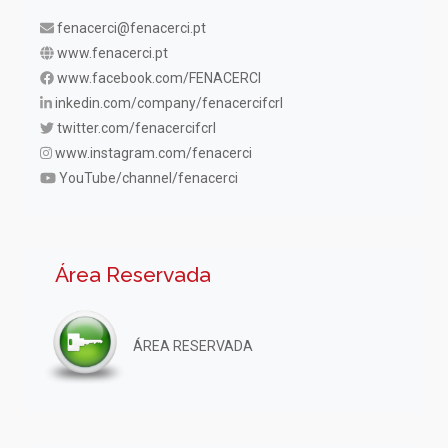
fenacerci@fenacerci.pt
www.fenacerci.pt
www.facebook.com/FENACERCI
inkedin.com/company/fenacercifcrl
twitter.com/fenacercifcrl
www.instagram.com/fenacerci
YouTube/channel/fenacerci
Área Reservada
ÁREA RESERVADA