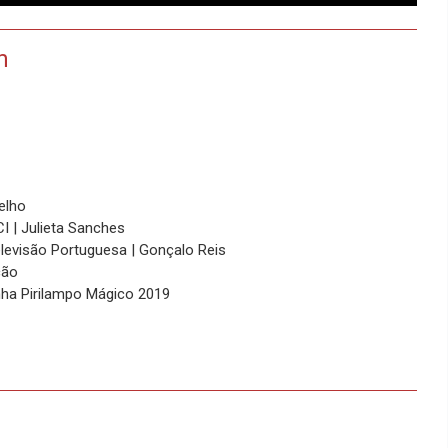
h
elho
 | Julieta Sanches
levisão Portuguesa | Gonçalo Reis
cão
ha Pirilampo Mágico 2019