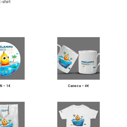
-shirt
N – 1€
Caneca – 4€