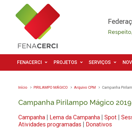
Skip to main content
Federaç
Respeito,
FENACERCI
PROJETOS
SERVIÇOS
NOV
Início
PIRILAMPO MÁGICO
Arquivo CPM
Campanha Pirila
Campanha Pirilampo Mágico 2019
Campanha
|
Lema da Campanha
|
Spot
|
Ses
Atividades programadas
|
Donativos