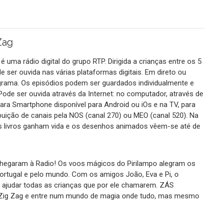
Zag
é uma rádio digital do grupo RTP. Dirigida a crianças entre os 5
e ser ouvida nas várias plataformas digitais. Em direto ou
rama. Os episódios podem ser guardados individualmente e
 Pode ser ouvida através da Internet: no computador, através de
ara Smartphone disponível para Android ou iOs e na TV, para
buição de canais pela NOS (canal 270) ou MEO (canal 520). Na
os livros ganham vida e os desenhos animados vêem-se até de
!
chegaram à Radio! Os voos mágicos do Pirilampo alegram os
Portugal e pelo mundo. Com os amigos João, Eva e Pi, o
a ajudar todas as crianças que por ele chamarem. ZÁS
io Zig Zag e entre num mundo de magia onde tudo, mas mesmo