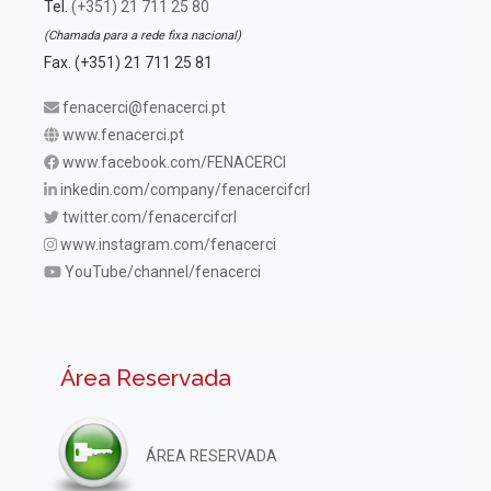
Tel.
(+351) 21 711 25 80
(Chamada para a rede fixa nacional)
Fax. (+351) 21 711 25 81
fenacerci@fenacerci.pt
www.fenacerci.pt
www.facebook.com/FENACERCI
inkedin.com/company/fenacercifcrl
twitter.com/fenacercifcrl
www.instagram.com/fenacerci
YouTube/channel/fenacerci
Área Reservada
ÁREA RESERVADA