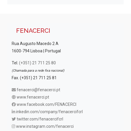
FENACERCI
Rua Augusto Macedo 2 A
1600-794 Lisboa | Portugal
Tel.
(+351) 21 711 25 80
(Chamada para a rede fixa nacional)
Fax. (+351) 21 711 25 81
fenacerci@fenacerci.pt
www.fenacerci.pt
www.facebook.com/FENACERCI
inkedin.com/company/fenacercifcrl
twitter.com/fenacercifcrl
www.instagram.com/fenacerci