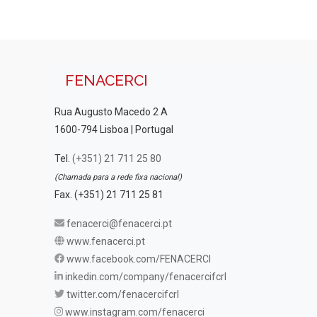
FENACERCI
Rua Augusto Macedo 2 A
1600-794 Lisboa | Portugal
Tel.
(+351) 21 711 25 80
(Chamada para a rede fixa nacional)
Fax. (+351) 21 711 25 81
fenacerci@fenacerci.pt
www.fenacerci.pt
www.facebook.com/FENACERCI
inkedin.com/company/fenacercifcrl
twitter.com/fenacercifcrl
www.instagram.com/fenacerci