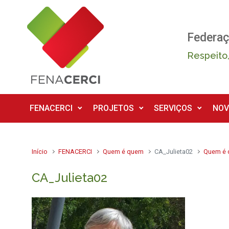
Skip to main content
Federaç
Respeito,
FENACERCI
PROJETOS
SERVIÇOS
NOV
Início
FENACERCI
Quem é quem
CA_Julieta02
Quem é
CA_Julieta02