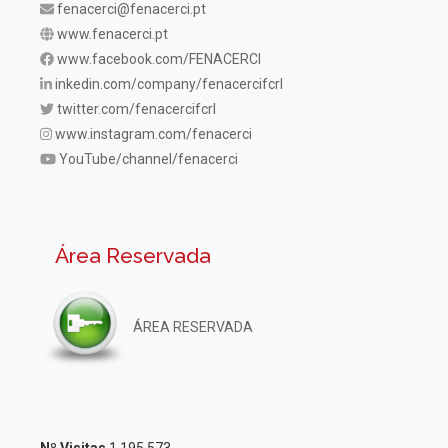
fenacerci@fenacerci.pt
www.fenacerci.pt
www.facebook.com/FENACERCI
inkedin.com/company/fenacercifcrl
twitter.com/fenacercifcrl
www.instagram.com/fenacerci
YouTube/channel/fenacerci
Área Reservada
ÁREA RESERVADA