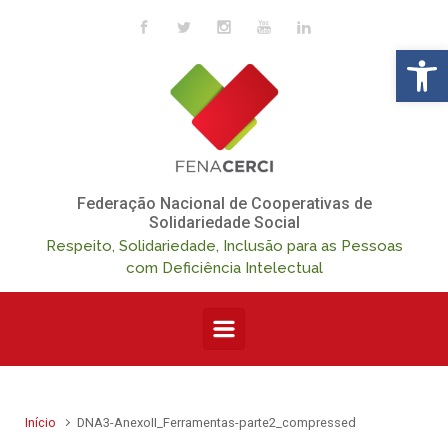
Skip to main content
Op
Federação Nacional de Cooperativas de
Solidariedade Social
Respeito, Solidariedade, Inclusão para as Pessoas
com Deficiência Intelectual
Início
DNA3-AnexoII_Ferramentas-parte2_compressed