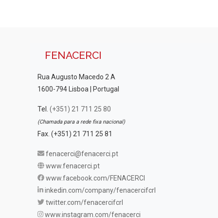
FENACERCI
Rua Augusto Macedo 2 A
1600-794 Lisboa | Portugal
Tel.
(+351) 21 711 25 80
(Chamada para a rede fixa nacional)
Fax. (+351) 21 711 25 81
fenacerci@fenacerci.pt
www.fenacerci.pt
www.facebook.com/FENACERCI
inkedin.com/company/fenacercifcrl
twitter.com/fenacercifcrl
www.instagram.com/fenacerci