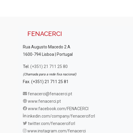
FENACERCI
Rua Augusto Macedo 2 A
1600-794 Lisboa | Portugal
Tel.
(+351) 21 711 25 80
(Chamada para a rede fixa nacional)
Fax. (+351) 21 711 25 81
fenacerci@fenacerci.pt
www.fenacerci.pt
www.facebook.com/FENACERCI
inkedin.com/company/fenacercifcrl
twitter.com/fenacercifcrl
www.instagram.com/fenacerci