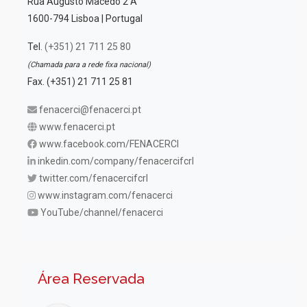
Rua Augusto Macedo 2 A
1600-794 Lisboa | Portugal
Tel.
(+351) 21 711 25 80
(Chamada para a rede fixa nacional)
Fax. (+351) 21 711 25 81
fenacerci@fenacerci.pt
www.fenacerci.pt
www.facebook.com/FENACERCI
inkedin.com/company/fenacercifcrl
twitter.com/fenacercifcrl
www.instagram.com/fenacerci
YouTube/channel/fenacerci
Área Reservada