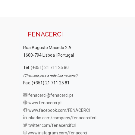
FENACERCI
Rua Augusto Macedo 2 A
1600-794 Lisboa | Portugal
Tel.
(+351) 21 711 25 80
(Chamada para a rede fixa nacional)
Fax. (+351) 21 711 25 81
fenacerci@fenacerci.pt
www.fenacerci.pt
www.facebook.com/FENACERCI
inkedin.com/company/fenacercifcrl
twitter.com/fenacercifcrl
www.instagram.com/fenacerci