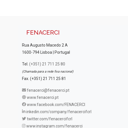
FENACERCI
Rua Augusto Macedo 2 A
1600-794 Lisboa | Portugal
Tel.
(+351) 21 711 25 80
(Chamada para a rede fixa nacional)
Fax. (+351) 21 711 25 81
fenacerci@fenacerci.pt
www.fenacerci.pt
www.facebook.com/FENACERCI
inkedin.com/company/fenacercifcrl
twitter.com/fenacercifcrl
www.instagram.com/fenacerci