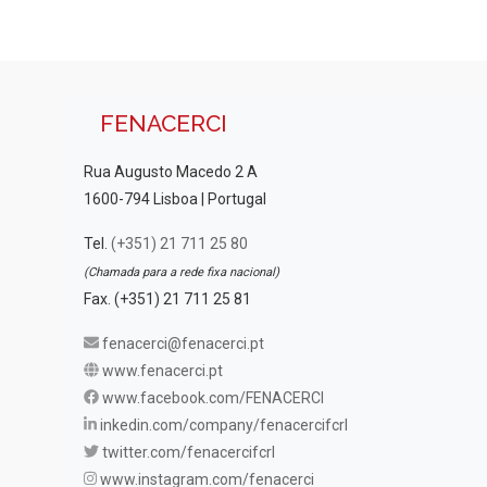
FENACERCI
Rua Augusto Macedo 2 A
1600-794 Lisboa | Portugal
Tel.
(+351) 21 711 25 80
(Chamada para a rede fixa nacional)
Fax. (+351) 21 711 25 81
fenacerci@fenacerci.pt
www.fenacerci.pt
www.facebook.com/FENACERCI
inkedin.com/company/fenacercifcrl
twitter.com/fenacercifcrl
www.instagram.com/fenacerci