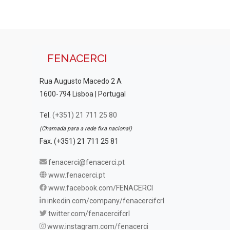
FENACERCI
Rua Augusto Macedo 2 A
1600-794 Lisboa | Portugal
Tel.
(+351) 21 711 25 80
(Chamada para a rede fixa nacional)
Fax. (+351) 21 711 25 81
fenacerci@fenacerci.pt
www.fenacerci.pt
www.facebook.com/FENACERCI
inkedin.com/company/fenacercifcrl
twitter.com/fenacercifcrl
www.instagram.com/fenacerci