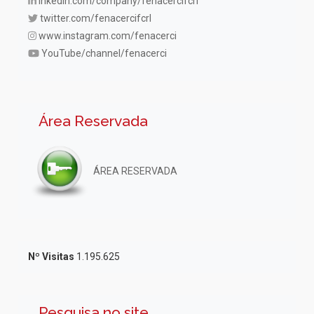
inkedin.com/company/fenacercifcrl
twitter.com/fenacercifcrl
www.instagram.com/fenacerci
YouTube/channel/fenacerci
Área Reservada
ÁREA RESERVADA
Nº Visitas
1.195.625
Pesquisa no site