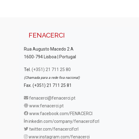
FENACERCI
Rua Augusto Macedo 2 A
1600-794 Lisboa | Portugal
Tel.
(+351) 21 711 25 80
(Chamada para a rede fixa nacional)
Fax. (+351) 21 711 25 81
fenacerci@fenacerci.pt
www.fenacerci.pt
www.facebook.com/FENACERCI
inkedin.com/company/fenacercifcrl
twitter.com/fenacercifcrl
www.instagram.com/fenacerci