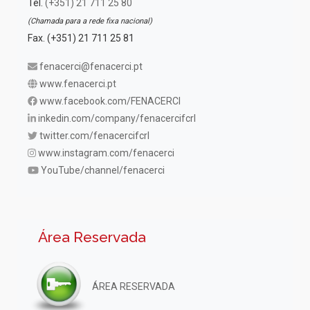
Tel.
(+351) 21 711 25 80
(Chamada para a rede fixa nacional)
Fax. (+351) 21 711 25 81
fenacerci@fenacerci.pt
www.fenacerci.pt
www.facebook.com/FENACERCI
inkedin.com/company/fenacercifcrl
twitter.com/fenacercifcrl
www.instagram.com/fenacerci
YouTube/channel/fenacerci
Área Reservada
ÁREA RESERVADA