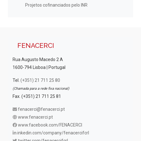
Projetos cofinanciados pelo INR
FENACERCI
Rua Augusto Macedo 2 A
1600-794 Lisboa | Portugal
Tel.
(+351) 21 711 25 80
(Chamada para a rede fixa nacional)
Fax. (+351) 21 711 25 81
fenacerci@fenacerci.pt
www.fenacerci.pt
www.facebook.com/FENACERCI
inkedin.com/company/fenacercifcrl
twitter.com/fenacercifcrl