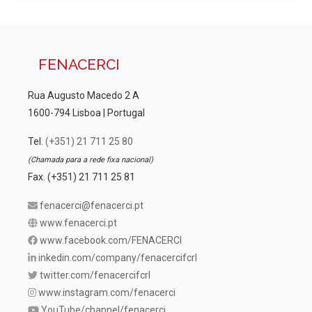
FENACERCI
Rua Augusto Macedo 2 A
1600-794 Lisboa | Portugal
Tel.
(+351) 21 711 25 80
(Chamada para a rede fixa nacional)
Fax. (+351) 21 711 25 81
fenacerci@fenacerci.pt
www.fenacerci.pt
www.facebook.com/FENACERCI
inkedin.com/company/fenacercifcrl
twitter.com/fenacercifcrl
www.instagram.com/fenacerci
YouTube/channel/fenacerci