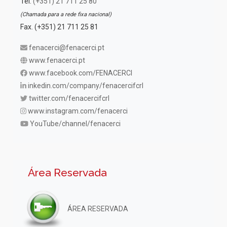
Tel.
(+351) 21 711 25 80
(Chamada para a rede fixa nacional)
Fax. (+351) 21 711 25 81
fenacerci@fenacerci.pt
www.fenacerci.pt
www.facebook.com/FENACERCI
inkedin.com/company/fenacercifcrl
twitter.com/fenacercifcrl
www.instagram.com/fenacerci
YouTube/channel/fenacerci
Área Reservada
ÁREA RESERVADA